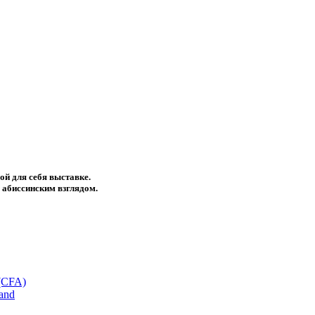
ой для себя выставке.
 абиссинским взглядом.
(CFA)
land