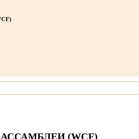
WCF)
И АССАМБЛЕИ (WCF)