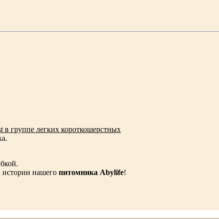
est в группе легких короткошерстных
ка.
бкой.
а истории нашего
питомника Abylife
!