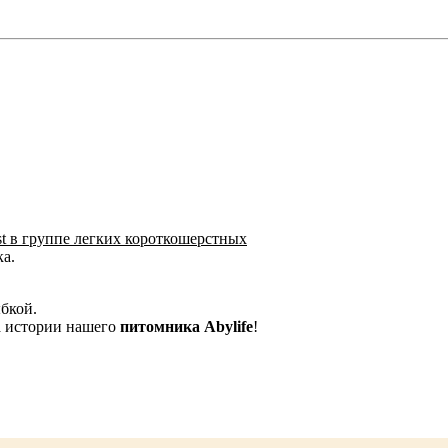
est в группе легких короткошерстных
ка.
бкой.
а истории нашего
питомника Abylife
!