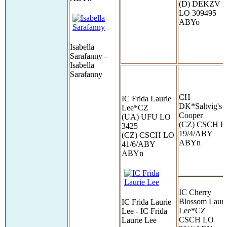
(D) DEKZV
LO 309495
ABYo
Isabella
Sarafanny -
Isabella
Sarafanny
CH
IC Frida Laurie
DK*Saltvig's
Lee*CZ
Cooper
(UA) UFU LO
(CZ) CSCH 
3425
19/4/ABY
(CZ) CSCH LO
ABYn
41/6/ABY
ABYn
IC Cherry
Blossom Laur
IC Frida Laurie
Lee*CZ
Lee - IC Frida
CSCH LO
Laurie Lee