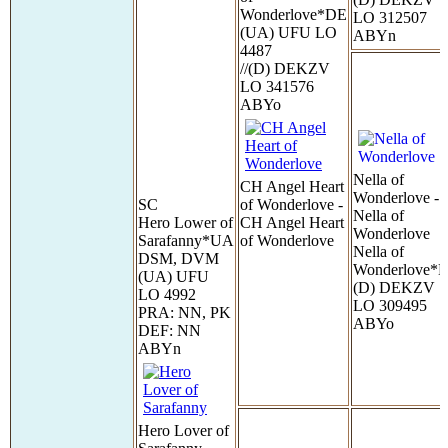
Wonderlove*DE
LO 312507
(UA) UFU LO
ABYn
4487
//(D) DEKZV
LO 341576
ABYo
Nella of
CH Angel Heart
Wonderlove -
SC
of Wonderlove -
Nella of
Hero Lower of
CH Angel Heart
Wonderlove
Sarafanny*UA
of Wonderlove
Nella of
DSM, DVM
Wonderlove*
(UA) UFU
(D) DEKZV
LO 4992
LO 309495
PRA: NN, PK
ABYo
DEF: NN
ABYn
Hero Lover of