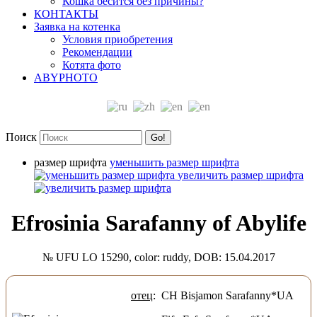
Кошка бесится без причины?
КОНТАКТЫ
Заявка на котенка
Условия приобретения
Рекомендации
Котята фото
ABYPHOTO
Поиск
Go!
размер шрифта
уменьшить размер шрифта
увеличить размер шрифта
Efrosinia Sarafanny of Abylife
№ UFU LO 15290, color: ruddy, DOB: 15.04.2017
отец
: CH Bisjamon Sarafanny*UA