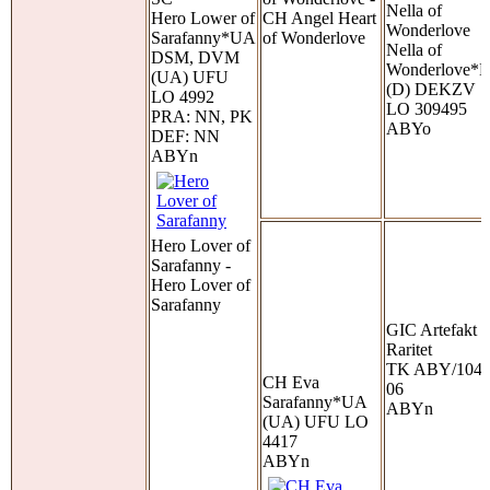
Nella of
Hero Lower of
CH Angel Heart
Wonderlove
Sarafanny*UA
of Wonderlove
Nella of
DSM, DVM
Wonderlove*
(UA) UFU
(D) DEKZV
LO 4992
LO 309495
PRA: NN, PK
ABYo
DEF: NN
ABYn
Hero Lover of
Sarafanny -
Hero Lover of
Sarafanny
GIC Artefakt
Raritet
TK ABY/104
CH Eva
06
Sarafanny*UA
ABYn
(UA) UFU LO
4417
ABYn