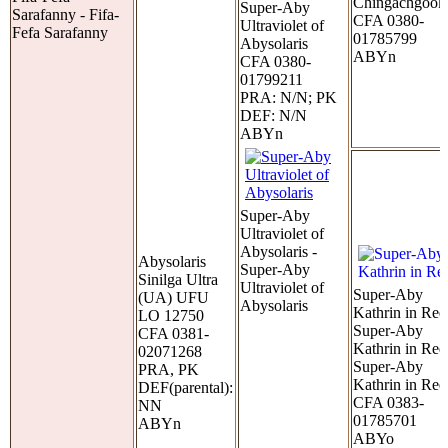
Chingachgook
Super-Aby
Sarafanny - Fifa-
CFA 0380-
Ultraviolet of
Fefa Sarafanny
01785799
Abysolaris
ABYn
CFA 0380-
01799211
PRA: N/N; PK
DEF: N/N
ABYn
Super-Aby
Ultraviolet of
Abysolaris -
Abysolaris
Super-Aby
Sinilga Ultra
Ultraviolet of
Super-Aby
(UA) UFU
Abysolaris
Kathrin in Red
LO 12750
Super-Aby
CFA 0381-
Kathrin in Red
02071268
Super-Aby
PRA, PK
Kathrin in Red
DEF(parental):
CFA 0383-
NN
01785701
ABYn
ABYo