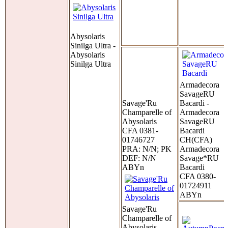
Abysolaris
Sinilga Ultra -
Abysolaris
Sinilga Ultra
Armadecora
SavageRU
Savage'Ru
Bacardi -
Champarelle of
Armadecora
Abysolaris
SavageRU
CFA 0381-
Bacardi
01746727
CH(CFA)
PRA: N/N; PK
Armadecora
DEF: N/N
Savage*RU
ABYn
Bacardi
CFA 0380-
01724911
ABYn
Savage'Ru
Champarelle of
Abysolaris -