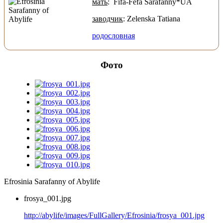
мать
: Fifa-Fefa Sarafanny*UA
заводчик
: Zelenska Tatiana
родословная
Фото
Efrosinia Sarafanny of Abylife
frosya_001.jpg
http://abylife/images/FullGallery/Efrosinia/frosya_001.jpg