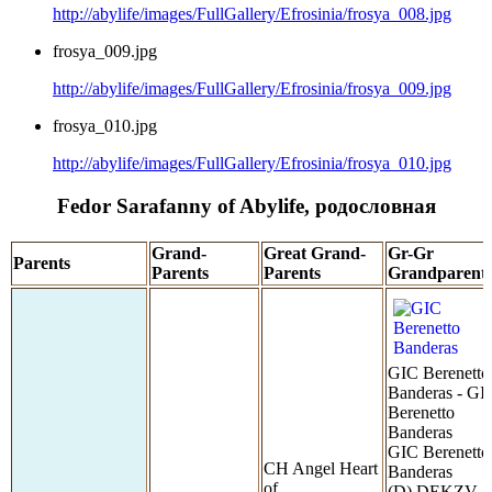
http://abylife/images/FullGallery/Efrosinia/frosya_008.jpg
frosya_009.jpg
http://abylife/images/FullGallery/Efrosinia/frosya_009.jpg
frosya_010.jpg
http://abylife/images/FullGallery/Efrosinia/frosya_010.jpg
Fedor Sarafanny of Abylife, родословная
Grand-
Great Grand-
Gr-Gr
Parents
Parents
Parents
Grandparent
GIC Berenetto
Banderas - GI
Berenetto
Banderas
GIC Berenetto
CH Angel Heart
Banderas
of
(D) DEKZV