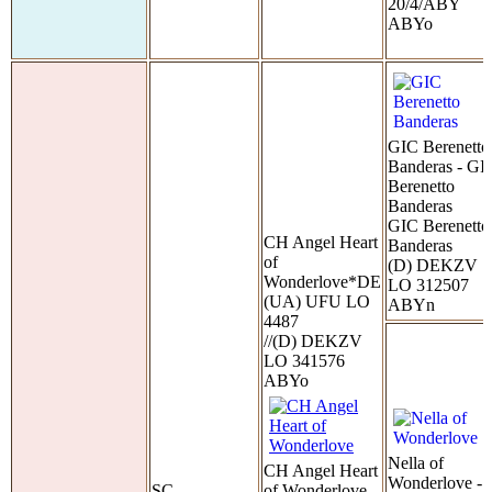
20/4/ABY
ABYo
GIC Berenetto
Banderas - GI
Berenetto
Banderas
GIC Berenetto
CH Angel Heart
Banderas
of
(D) DEKZV
Wonderlove*DE
LO 312507
(UA) UFU LO
ABYn
4487
//(D) DEKZV
LO 341576
ABYo
Nella of
CH Angel Heart
Wonderlove -
SC
of Wonderlove -