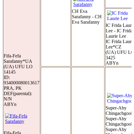
CH Eva
Sarafanny - CH
Eva Sarafanny
IC Frida Lauri
Lee - IC Frida
Laurie Lee
IC Frida Lauri
Lee*CZ
(UA) UFU L
Fifa-Fefa
3425
Sarafanny*UA
ABYn
(UA) UFU LO
14145
ID:
934000080013617
PRA, PK
DEF(parental):
N/N
ABYn
Super-Aby
Chingachgook 
Super-Aby
Chingachgook
Super-Aby
Fifa-Fefa