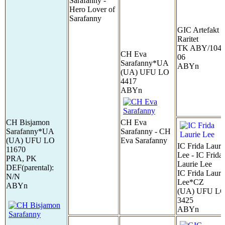
Sarafanny -
Hero Lover of
Sarafanny
GIC Artefakt
Raritet
TK ABY/104
CH Eva
06
Sarafanny*UA
ABYn
(UA) UFU LO
4417
ABYn
CH Bisjamon
CH Eva
Sarafanny*UA
Sarafanny - CH
(UA) UFU LO
Eva Sarafanny
IC Frida Lauri
11670
Lee - IC Frida
PRA, PK
Laurie Lee
DEF(parental):
IC Frida Lauri
N/N
Lee*CZ
ABYn
(UA) UFU L
3425
ABYn