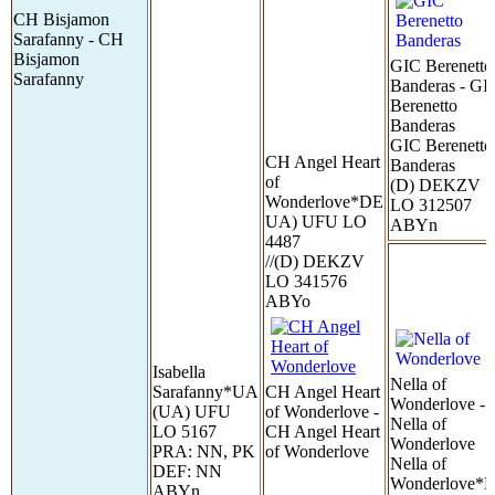
CH Bisjamon
Sarafanny - CH
Bisjamon
GIC Berenetto
Sarafanny
Banderas - GI
Berenetto
Banderas
GIC Berenetto
CH Angel Heart
Banderas
of
(D) DEKZV
Wonderlove*DE
LO 312507
UA) UFU LO
ABYn
4487
//(D) DEKZV
LO 341576
ABYo
Isabella
Nella of
Sarafanny*UA
CH Angel Heart
Wonderlove -
(UA) UFU
of Wonderlove -
Nella of
LO 5167
CH Angel Heart
Wonderlove
PRA: NN, PK
of Wonderlove
Nella of
DEF: NN
Wonderlove*
ABYn